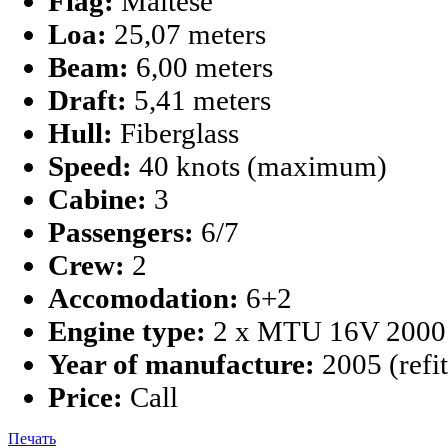
Flag:
Maltese
Loa:
25,07 meters
Beam:
6,00 meters
Draft:
5,41 meters
Hull:
Fiberglass
Speed:
40 knots (maximum)
Cabine:
3
Passengers:
6/7
Crew:
2
Accomodation:
6+2
Engine type:
2 x MTU 16V 2000
Year of manufacture:
2005 (refi
Price:
Call
Печать